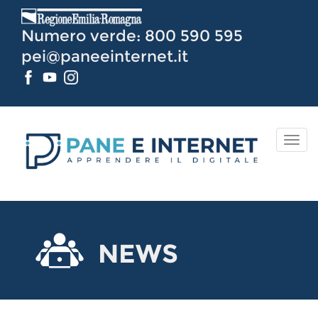
Vai
al
Numero verde: 800 590 595
Contenuto
pei@paneeinternet.it
TOG
NAV
NEWS