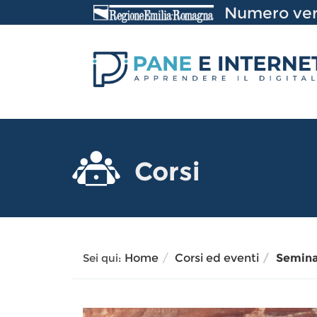
Vai
Numero ver
al
Contenuto
Corsi
Sei qui:
Home
Corsi ed eventi
Seminar