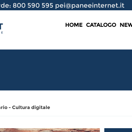
de: 800 590 595
pei@paneeinternet.it
HOME
CATALOGO
NE
io - Cultura digitale