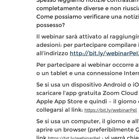
Spesso leggiamo notizie contrastant
completamente diverse e non riuscia
Come possiamo verificare una notizi
possesso?
Il webinar sarà attivato al raggiun
adesioni: per partecipare compilare 
all’indirizzo
http://bit.ly/webinarPe
Per partecipare ai webinar occorre
o un tablet e una connessione Inter
Se si usa un dispositivo Android o i
scaricare l’app gratuita Zoom Cloud
Apple App Store e quindi – il giorno e
collegarsi al link:
https://bit.ly/webinarPeI
Se si usa un computer, il giorno e all
aprire un browser (preferibilmente 
link
: vi verrà chi
https://bit.ly/webinarPeI