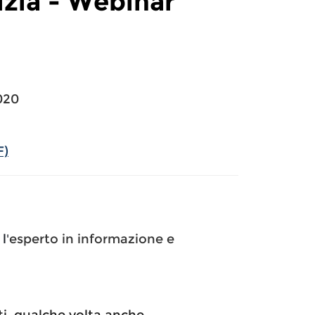
izia - Webinar
020
F)
l'
esperto in informazione e