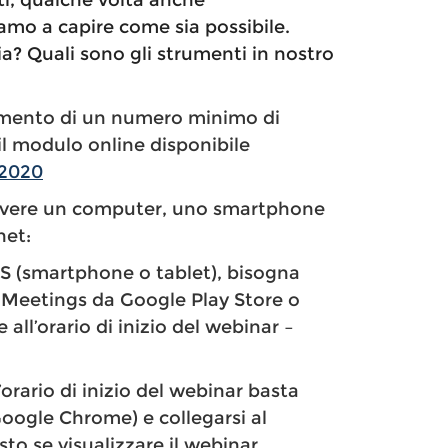
i, qualche volta anche
mo a capire come sia possibile.
a? Quali sono gli strumenti in nostro
gimento di un numero minimo di
il modulo online disponibile
I2020
 avere un computer, uno smartphone
net:
OS (smartphone o tablet), bisogna
 Meetings da Google Play Store o
 all’orario di inizio del webinar –
’orario di inizio del webinar basta
Google Chrome) e collegarsi al
esto se visualizzare il webinar