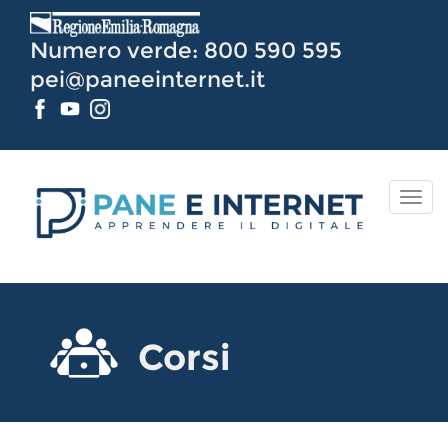
Vai
al
Numero verde: 800 590 595
Contenuto
pei@paneeinternet.it
TOG
NAV
Corsi