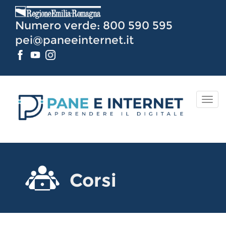
Vai
al
Numero verde: 800 590 595
Contenuto
pei@paneeinternet.it
TOG
NAV
Corsi