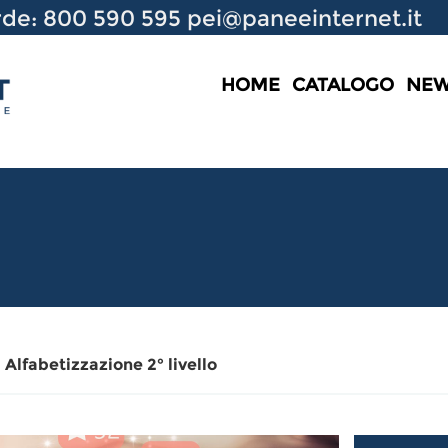
de: 800 590 595
pei@paneeinternet.it
HOME
CATALOGO
NE
 Alfabetizzazione 2° livello