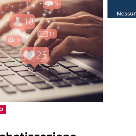
Nessun
LO