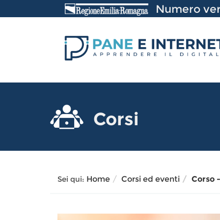
Vai
Numero ver
al
Contenuto
Corsi
Sei qui:
Home
Corsi ed eventi
Corso -