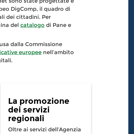
rnet sono state progettate e
peo DigComp, il quadro di
i dei cittadini. Per
gina del
catalogo
di Pane e
nclusa dalla Commissione
licative europee
nell’ambito
tali.
La promozione
dei servizi
regionali
Oltre ai servizi dell’Agenzia