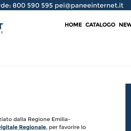
de: 800 590 595
pei@paneeinternet.it
HOME
CATALOGO
NE
ziato dalla Regione Emilia-
igitale Regionale
, per favorire lo