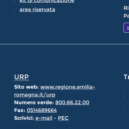
kit di comunicazione
Ri
area riservata
Pa
URP
T
Sito web:
www.regione.emilia-
romagna.it/urp
Numero verde:
800.66.22.00
Fax:
0514689664
Scrivici
:
e-mail
-
PEC