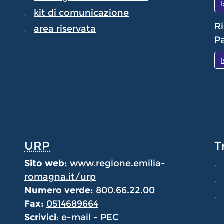
kit di comunicazione
Ri
area riservata
Pa
URP
T
Sito web:
www.regione.emilia-
romagna.it/urp
Numero verde:
800.66.22.00
Fax:
0514689664
Scrivici
:
e-mail
-
PEC