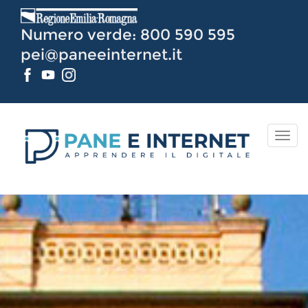
Vai
al
Numero verde: 800 590 595
Contenuto
pei@paneeinternet.it
Punto PEI Cattolica
Comune di Cattolica
TOG
NAV
Coordinatore
Catia Corradi