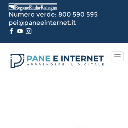
Vai
al
Numero verde: 800 590 595
Contenuto
pei@paneeinternet.it
TOG
NAV