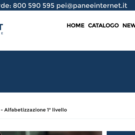
de: 800 590 595
pei@paneeinternet.it
HOME
CATALOGO
NE
- Alfabetizzazione 1° livello