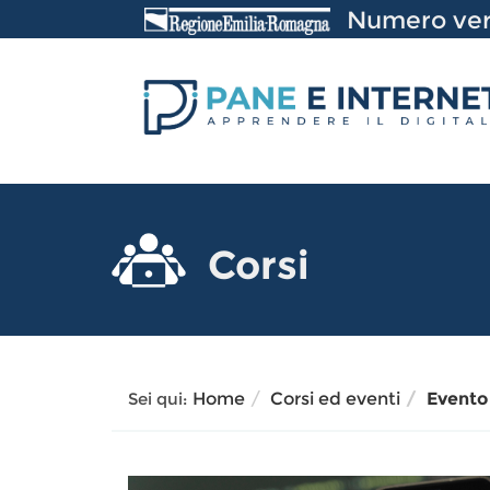
Vai
Numero ver
al
Contenuto
Corsi
Sei qui:
Home
Corsi ed eventi
Evento 