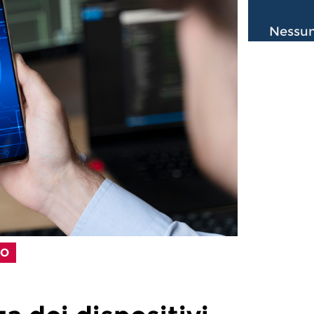
Nessun
LO