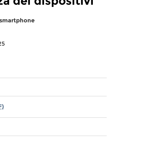
za dei dispositivi
o smartphone
25
F)