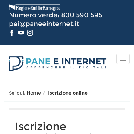
Vai
al
Numero verde: 800 590 595
Contenuto
pei@paneeinternet.it
TOG
NAV
Sei qui:
Home
Iscrizione online
Iscrizione