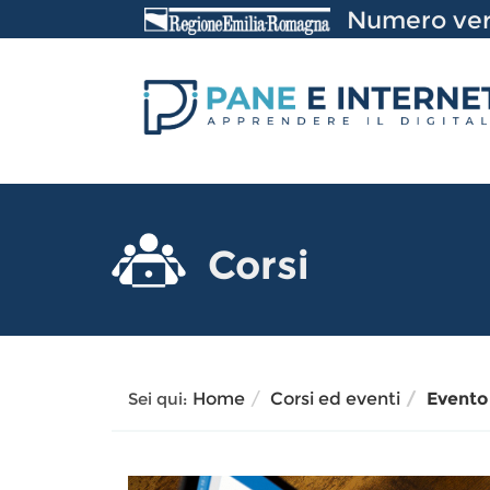
Vai
Numero ver
al
Contenuto
Corsi
Sei qui:
Home
Corsi ed eventi
Evento 