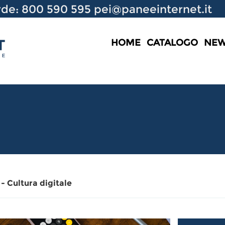
de: 800 590 595
pei@paneeinternet.it
HOME
CATALOGO
NE
- Cultura digitale