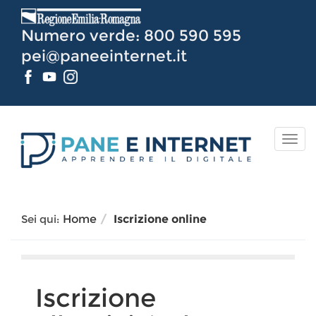
Vai
al
Numero verde: 800 590 595
Contenuto
pei@paneeinternet.it
TOG
NAV
Sei qui:
Home
Iscrizione online
Iscrizione