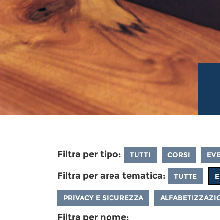
Filtra per tipo:
TUTTI
CORSI
EVE
Filtra per area tematica:
TUTTE
E
PRIVACY E SICUREZZA
ALFABETIZZAZIO
Filtra per nome: