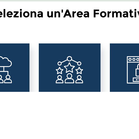
eleziona un'Area Formati
Digitale
Area Sociale
Area Pri
Sicurezz