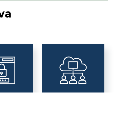
va
vacy &
Area
a
Alfabetizzazione
Digitale