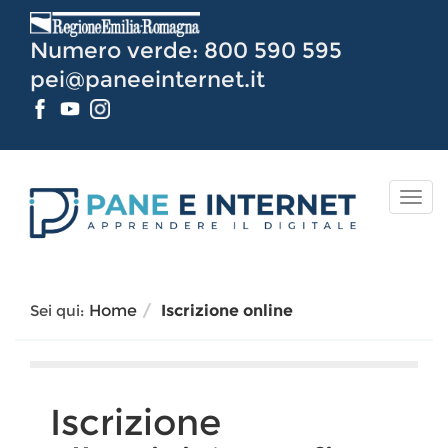
Vai
al
Numero verde: 800 590 595
Contenuto
pei@paneeinternet.it
TOG
NAV
Sei qui:
Home
Iscrizione online
Iscrizione