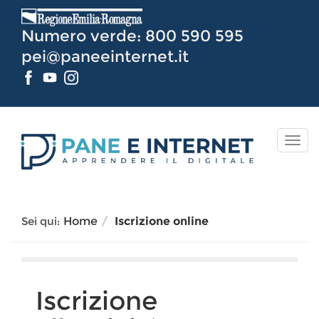
Vai
al
Numero verde: 800 590 595
Contenuto
pei@paneeinternet.it
TOG
NAV
Sei qui:
Home
Iscrizione online
Iscrizione