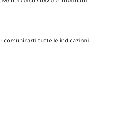
tive del corso stesso e informarti
r comunicarti tutte le indicazioni