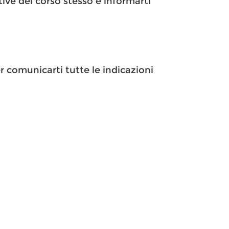
tive del corso stesso e informarti
r comunicarti tutte le indicazioni