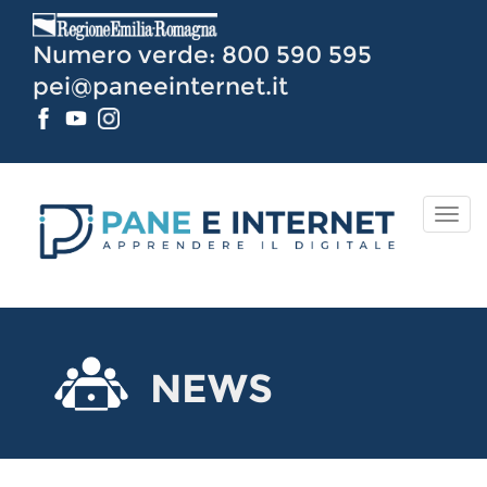
Vai
al
Numero verde: 800 590 595
Contenuto
pei@paneeinternet.it
TOG
NAV
NEWS