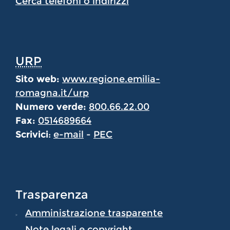
Cerca telefoni o indirizzi
URP
Sito web:
www.regione.emilia-
romagna.it/urp
Numero verde:
800.66.22.00
Fax:
0514689664
Scrivici
:
e-mail
-
PEC
Trasparenza
Amministrazione trasparente
Note legali e copyright