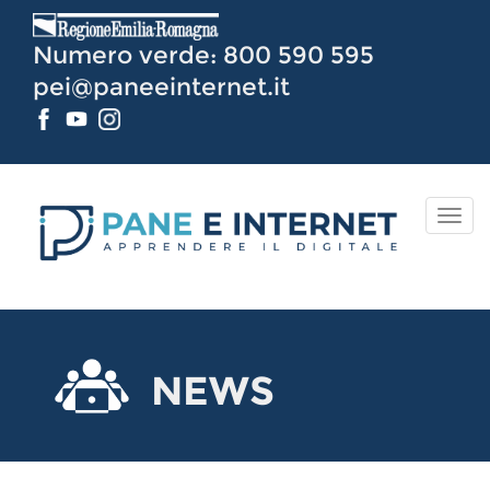
Vai
al
Numero verde: 800 590 595
Contenuto
pei@paneeinternet.it
TOG
NAV
NEWS