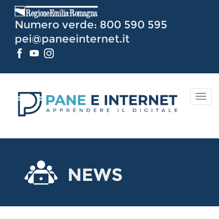
Vai
al
Numero verde: 800 590 595
Contenuto
pei@paneeinternet.it
TOG
NAV
NEWS