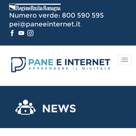
Vai
al
Numero verde: 800 590 595
Contenuto
pei@paneeinternet.it
TOG
NAV
NEWS