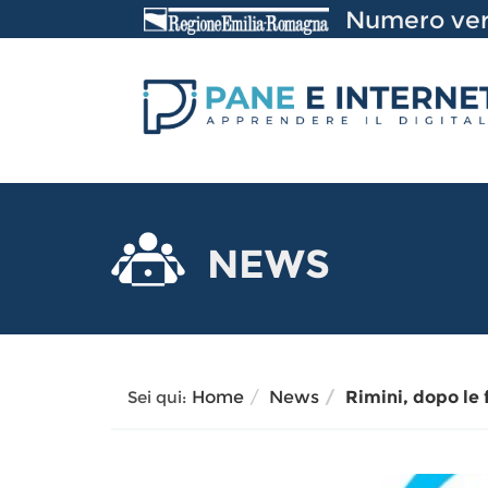
Vai
Numero ver
al
Contenuto
NEWS
Sei qui:
Home
News
Rimini, dopo le 