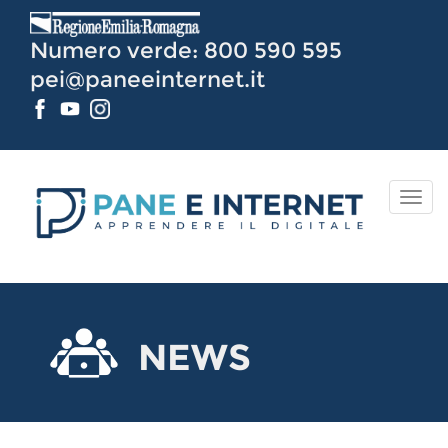
Vai
al
Numero verde: 800 590 595
Contenuto
pei@paneeinternet.it
TOG
NAV
NEWS