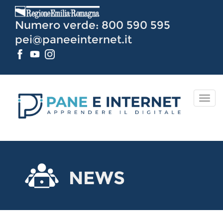
Vai
al
Numero verde: 800 590 595
Contenuto
pei@paneeinternet.it
TOG
NAV
NEWS