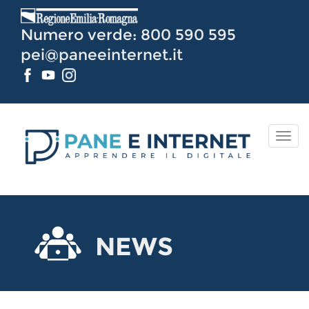
Vai
al
Numero verde: 800 590 595
Contenuto
pei@paneeinternet.it
TOG
NAV
NEWS