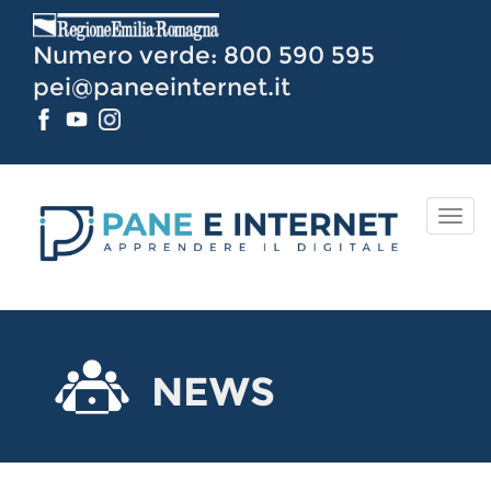
Vai
al
Numero verde: 800 590 595
Contenuto
pei@paneeinternet.it
TOG
NAV
NEWS