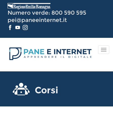
Vai
al
Numero verde: 800 590 595
Contenuto
pei@paneeinternet.it
TOG
NAV
Corsi