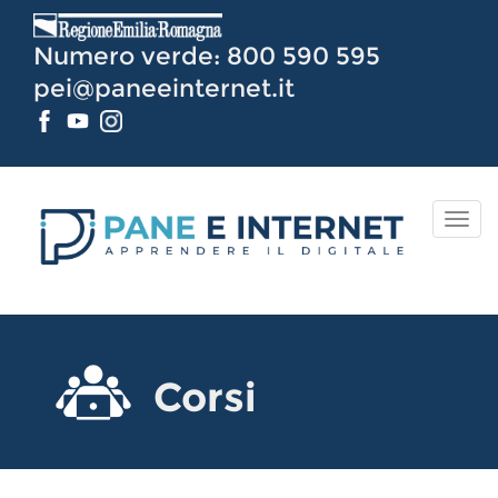
Vai
al
Numero verde: 800 590 595
Contenuto
pei@paneeinternet.it
TOG
NAV
Corsi