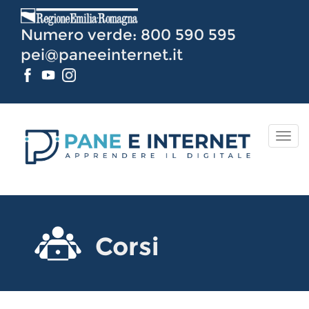
Vai
al
Numero verde: 800 590 595
Contenuto
pei@paneeinternet.it
TOG
NAV
Corsi