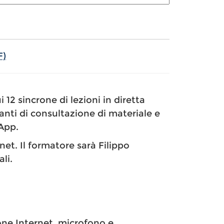
F)
i 12 sincrone di lezioni in diretta
anti di consultazione di materiale e
App.
et. Il formatore sarà Filippo
li.
one Internet, microfono e