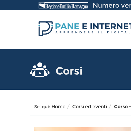
Vai
Numero ver
al
Contenuto
Corsi
Sei qui:
Home
Corsi ed eventi
Corso -