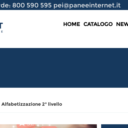
de: 800 590 595
pei@paneeinternet.it
HOME
CATALOGO
NE
 Alfabetizzazione 2° livello