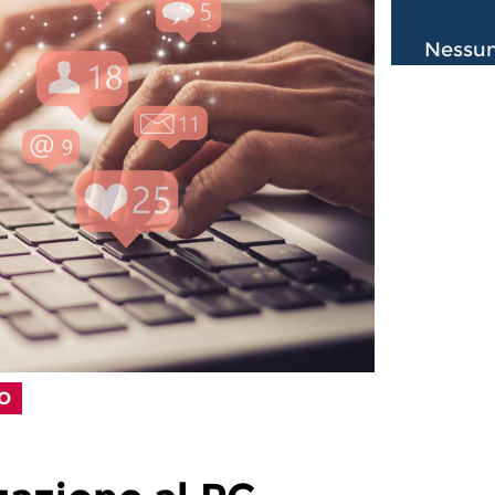
Nessun
LO