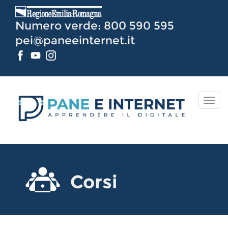
Vai
al
Numero verde: 800 590 595
Contenuto
pei@paneeinternet.it
TOG
NAV
Corsi