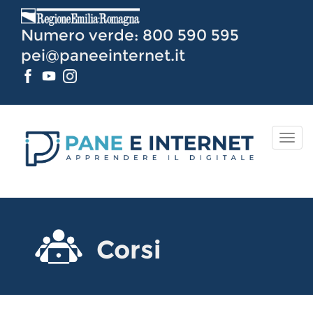
Vai
al
Numero verde: 800 590 595
Contenuto
pei@paneeinternet.it
TOG
NAV
Corsi