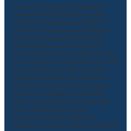
Ha creato e affinato una modalità
narrativa originale ed efficace che
oscilla tra il giornalismo e il teatro.
Utilizza lo storytelling per realizzare
importanti campagne nazionali di
sensibilizzazione e di formazione
(tematiche giovanili e ambientali, stili
di vita, sport, etica e legalità) per conto
di enti pubblici e privati. Ha curato
soggetto e regia di molti docufilm e
documentari di rilevanza nazionale;
per la TV ha realizzato e condotto
decine di programmi e di servizi per
conto di Raiuno, Raitre, Rai
Educational ed altre emittenti
televisive nazionali. Ideato e condotto