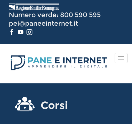
Vai
al
Numero verde: 800 590 595
Contenuto
pei@paneeinternet.it
TOG
NAV
Corsi